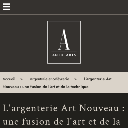
×
MENU
ACCUEIL
ANTIQUITÉS
EXPERTISES
À
PROPOS
Accueil
Argenterie et orfèvrerie
L'argenterie Art
Nouveau : une fusion de l'art et de la technique
CONTACT
L'argenterie Art Nouveau :
une fusion de l'art et de la