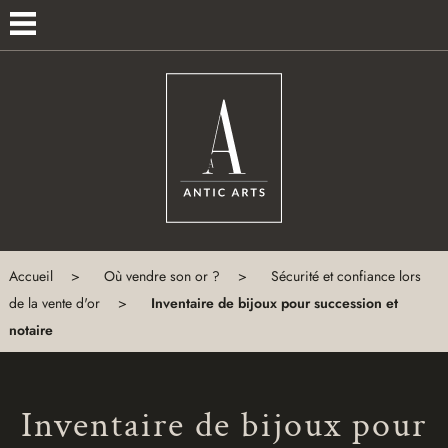
×
MENU
ACCUEIL
ANTIQUITÉS
EXPERTISES
À
PROPOS
Accueil
Où vendre son or ?
Sécurité et confiance lors
de la vente d'or
Inventaire de bijoux pour succession et
CONTACT
notaire
Inventaire de bijoux pour