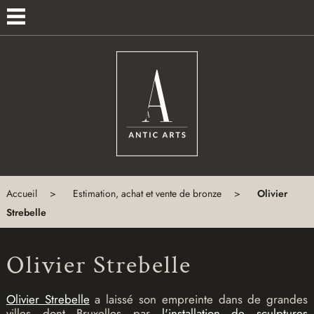
×
MENU
ACCUEIL
ANTIQUITÉS
EXPERTISES
À
PROPOS
Accueil
Estimation, achat et vente de bronze
Olivier
Strebelle
CONTACT
Olivier Strebelle
Olivier Strebelle
a laissé son empreinte dans de grandes
villes dont Bruxelles par
l'installation de sculptures