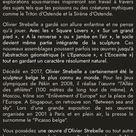
explorations sous-marines inspireront son travail à travers
des sujets tels que les poissons ou des créatures mythiques
comme le Triton d'Ostende et la Sirène d'Ostende.
Olivier Strebelle a gardé son allure enfantine et ne pense
qu'à jouer.
Avec les « Square Lovers », « Sur un grand
pied », « A la renverse » ou « Jambe en l'air », le socle
devient même partie intégrante de la sculpture
. Ces
nouveaux assemblages poussent parfois ses œuvres
jusqu'à
l'abstraction géométrique (« L'Epanouie », « L'Enceinte »)
tout en gardant un caractère résolument naturel
.
Décédé en 2017,
Olivier Strebelle a certainement été le
sculpteur belge le plus connu au monde
. Pour les Jeux
olympiques de Pékin en 2008, il réalise l’œuvre "l’Allée
des athlètes" (100 mètres de long tout de même). A
Moscou, trône son "Enlèvement d’Europe" sur la place de
l’Europe. A Singapour, on retrouve son "Between sea and
sky". Lors d'une grande exposition de ses œuvres
organisée en 2001 à Paris et en plein air, la presse le
surnomme le "Picasso belge".
Vous possédez
une œuvre d’Olivier Strebelle
ou tout autre